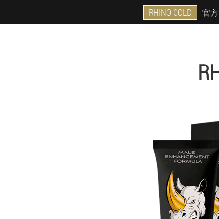
RHINO GOLD
官方
RH