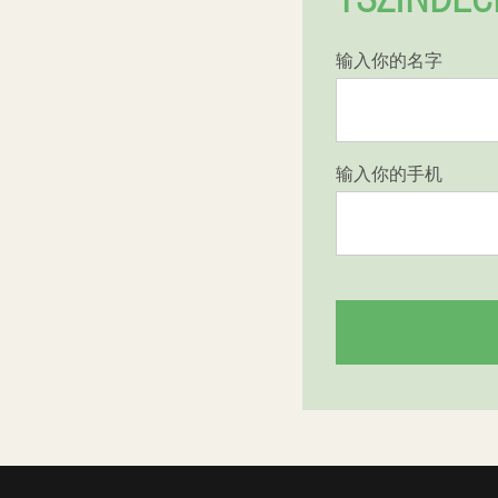
输入你的名字
输入你的手机