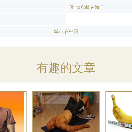
Rhino Gold 在海宁
城市 在中国
有趣的文章