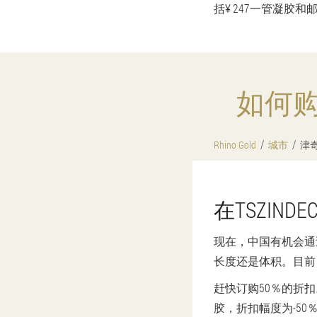
括¥ 247一管凝胶和
如何购买 
Rhino Gold
城市
津
在TSZIN
现在，中国有机会通过
长度还是体积。目前
赶快订购50％的折扣
胶，折扣幅度为-5