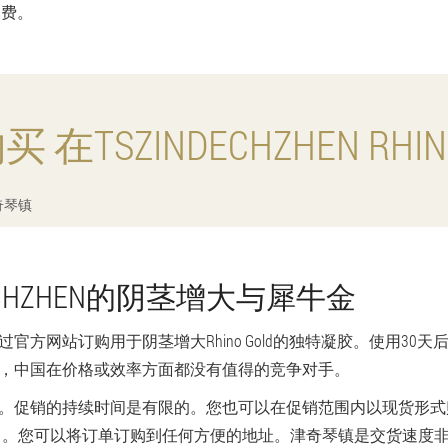
邮费。
在TSZINDECHZHEN RHIN
奇琴镇
DECHZHEN的阴茎增大与犀牛金
官方网站订购用于阴茎增大Rhino Gold的独特凝胶。使用30
，中国在价格或效率方面都没有值得的竞争对手。
。促销的持续时间是有限的。您也可以在促销范围内以现货形式购买Tsz
0％。您可以将订单订购到任何方便的地址。津奇琴镇是交货速度