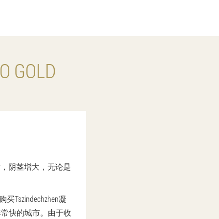
O GOLD
天后，阴茎增大，无论是
indechzhen凝
非常快的城市。由于收