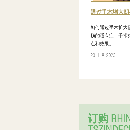
通过手术增大阴
如何通过手术扩大阴
预的适应症、手术
点和效果。
28 十月 2023
订购 RHIN
TSZINDE