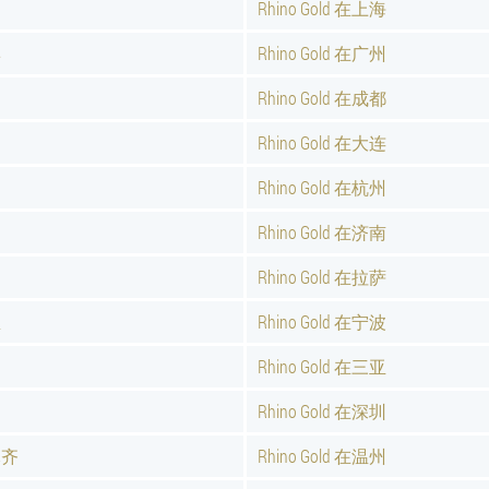
Rhino Gold 在上海
滨
Rhino Gold 在广州
Rhino Gold 在成都
Rhino Gold 在大连
Rhino Gold 在杭州
Rhino Gold 在济南
Rhino Gold 在拉萨
里
Rhino Gold 在宁波
Rhino Gold 在三亚
Rhino Gold 在深圳
木齐
Rhino Gold 在温州