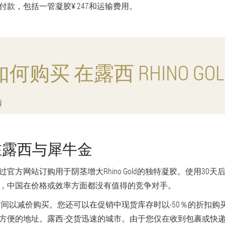
款，包括一管凝胶¥ 247和运输费用。
如何购买 在露西 RHINO GOL
西
在露西与犀牛金
官方网站订购用于阴茎增大Rhino Gold的独特凝胶。使用30
，中国在价格或效率方面都没有值得的竞争对手。
有时间以减价购买。您还可以在促销中现货库存时以-50％的折扣
方便的地址。露西-交货迅速的城市。由于您仅在收到包裹或快