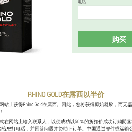
电话
购买
RHINO GOLD在露西以半价
站上获得Rhino Gold在露西。因此，您将获得原始凝胶，而无
！
式在网站上输入联系人，以便成功以50％的折扣价成功订购阴
内给您打电话，并回答问题并协助下订单。中国通过邮件或运输