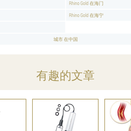
Rhino Gold 在海门
Rhino Gold 在海宁
城市 在中国
有趣的文章