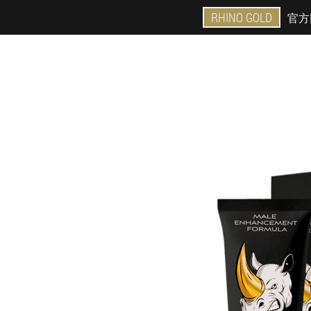
RHINO GOLD
官方