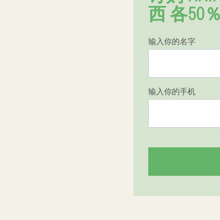
西 各50
输入你的名字
输入你的手机