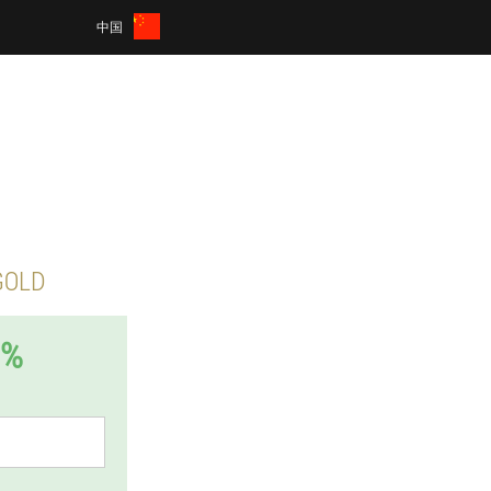
中国
GOLD
0%