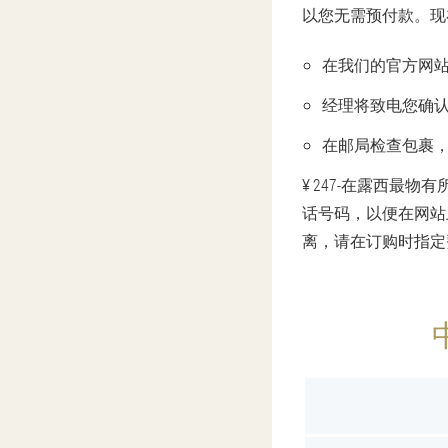
以您无需预付款。现在订
在我们的官方网
经理将致电您确
在邮局检查包裹
¥ 247-在露西
话号码，以便在网站
离，请在订购时指定