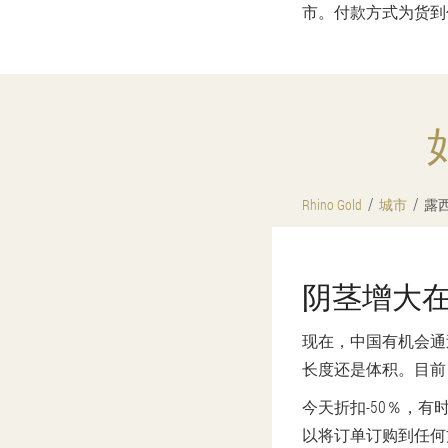
市。付款方式为货到付
Rhino Gold
城市
露
阴茎增大
现在，中国有机会通过
长度还是体积。目前
今天折扣-50％，
以将订单订购到任何